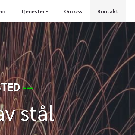
em
Tjenester
Om oss
Kontakt
STED
---
av stål