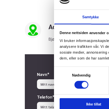
Samtykke
Adresse
Denne nettsiden anvender c
Bjørnøyvegen 400, 6280 Søvik
Vi bruker informasjonskapsler
analysere trafikken vår. Vi 
sosiale medier, annonsering 
dem, eller som de har samlet
Samtykkevalg
Navn*
Nødvendig
Telefon*
Ikke tillat