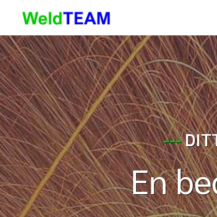
---
DIT
En bed