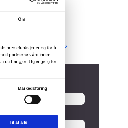
Om
E-post
mail@weldteam.no
iale mediefunksjoner og for å
 med partnerne våre innen
u har gjort tilgjengelig for
Markedsføring
Tillat alle