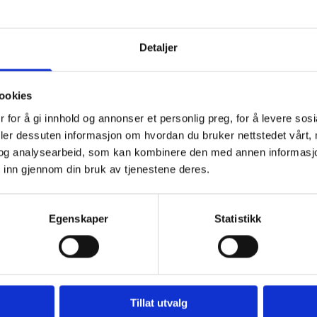
Detaljer
Telefon
ookies
70 20 97 20
 for å gi innhold og annonser et personlig preg, for å levere sos
deler dessuten informasjon om hvordan du bruker nettstedet vårt,
og analysearbeid, som kan kombinere den med annen informasjon d
 inn gjennom din bruk av tjenestene deres.
Egenskaper
Statistikk
E-post*
Tillat utvalg